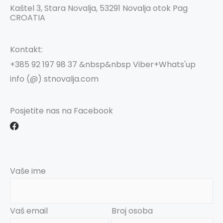
Kaštel 3, Stara Novalja, 53291 Novalja otok Pag
CROATIA
Kontakt:
+385 92 197 98 37 &nbsp&nbsp Viber+Whats'up
info (@) stnovalja.com
Posjetite nas na Facebook
F
a
c
e
b
o
Vaše ime
o
k
Vaš email
Broj osoba